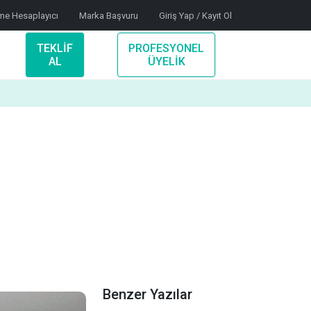
me Hesaplayıcı
Marka Başvuru
Giriş Yap / Kayıt Ol
TEKLİF
PROFESYONEL
AL
ÜYELİK
Benzer Yazılar